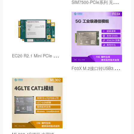
S
IM7500-PCIe系列 无线通讯物联网模组
E
C20 R2.1 Mini PCIe 专为M2M 和IoT 应用而设计的LTE Cat 4 模组
F
03X M.2接口转USB3.1 中国移动OneMO 通信模组超高速率5g模块
M
L302 4G模组 中国移动OneMO LTE全网通无线通信物联网cat1模块