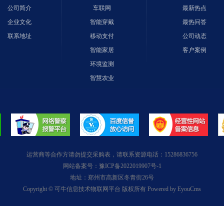
公司简介
车联网
最新热点
企业文化
智能穿戴
最热问答
联系地址
移动支付
公司动态
智能家居
客户案例
环境监测
智慧农业
运营商等合作方请勿提交采购表，请联系资源电话：15286836756
网站备案号：
豫ICP备2022019907号-1
地址：郑州市高新区冬青街26号
Copyright © 可牛信息技术物联网平台 版权所有
Powered by EyouCms